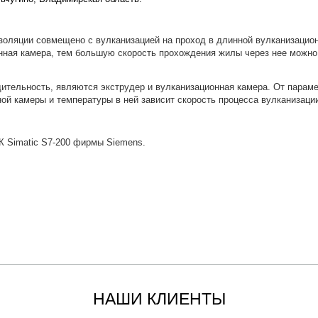
оляции совмещено с вулканизацией на проход в длинной вулканизационн
нная камера, тем большую скорость прохождения жилы через нее можно
ельность, являются экструдер и вулканизационная камера. От параме
ной камеры и температуры в ней зависит скорость процесса вулканизаци
К Simatic S7-200 фирмы Siemens.
НАШИ КЛИЕНТЫ