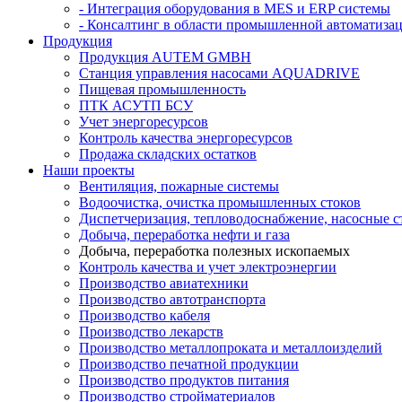
- Интеграция оборудования в MES и ERP системы
- Консалтинг в области промышленной автоматиза
Продукция
Продукция AUTEM GMBH
Cтанция управления насосами AQUADRIVE
Пищевая промышленность
ПТК АСУТП БСУ
Учет энергоресурсов
Контроль качества энергоресурсов
Продажа складских остатков
Наши проекты
Вентиляция, пожарные системы
Водоочистка, очистка промышленных стоков
Диспетчеризация, тепловодоснабжение, насосные 
Добыча, переработка нефти и газа
Добыча, переработка полезных ископаемых
Контроль качества и учет электроэнергии
Производство авиатехники
Производство автотранспорта
Производство кабеля
Производство лекарств
Производство металлопроката и металлоизделий
Производство печатной продукции
Производство продуктов питания
Производство стройматериалов