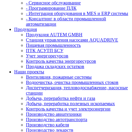
- Сервисное обслуживание
- Програмирование ПЛК
- Интеграция оборудования в MES и ERP системы
- Консалтинг в области промышленной
автоматизации
Продукция
Продукция AUTEM GMBH
Cтанция управления насосами AQUADRIVE
Пищевая промышленность
ПТК АСУТП БСУ
Учет энергоресурсов
Контроль качества энергоресурсов
Продажа складских остатков
Наши проекты
Вентиляция, пожарные системы
Водоочистка, очистка промышленных стоков
Диспетчеризация, тепловодоснабжение, насосные
станции
Добыча, переработка нефти и газа
Добыча, переработка полезных ископаемых
Контроль качества и учет электроэнергии
Производство авиатехники
Производство автотранспорта
Производство кабеля
Производство лекарств