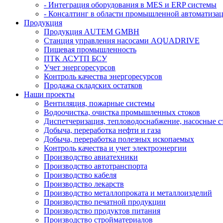
- Интеграция оборудования в MES и ERP системы
- Консалтинг в области промышленной автоматиза
Продукция
Продукция AUTEM GMBH
Cтанция управления насосами AQUADRIVE
Пищевая промышленность
ПТК АСУТП БСУ
Учет энергоресурсов
Контроль качества энергоресурсов
Продажа складских остатков
Наши проекты
Вентиляция, пожарные системы
Водоочистка, очистка промышленных стоков
Диспетчеризация, тепловодоснабжение, насосные 
Добыча, переработка нефти и газа
Добыча, переработка полезных ископаемых
Контроль качества и учет электроэнергии
Производство авиатехники
Производство автотранспорта
Производство кабеля
Производство лекарств
Производство металлопроката и металлоизделий
Производство печатной продукции
Производство продуктов питания
Производство стройматериалов