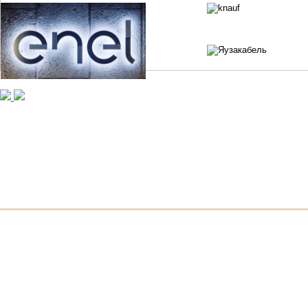
ISO 9001:2015
601785, Россия, Владимирская обл.,
Все права защищены
г. Кольчугино, ул. 50 лет СССР, д. 12