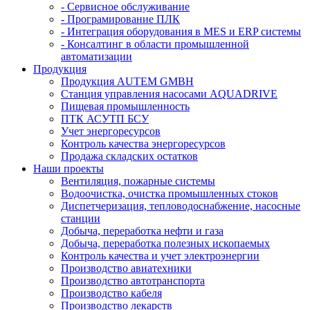
- Сервисное обслуживание
- Програмирование ПЛК
- Интеграция оборудования в MES и ERP системы
- Консалтинг в области промышленной
автоматизации
Продукция
Продукция AUTEM GMBH
Cтанция управления насосами AQUADRIVE
Пищевая промышленность
ПТК АСУТП БСУ
Учет энергоресурсов
Контроль качества энергоресурсов
Продажа складских остатков
Наши проекты
Вентиляция, пожарные системы
Водоочистка, очистка промышленных стоков
Диспетчеризация, тепловодоснабжение, насосные
станции
Добыча, переработка нефти и газа
Добыча, переработка полезных ископаемых
Контроль качества и учет электроэнергии
Производство авиатехники
Производство автотранспорта
Производство кабеля
Производство лекарств