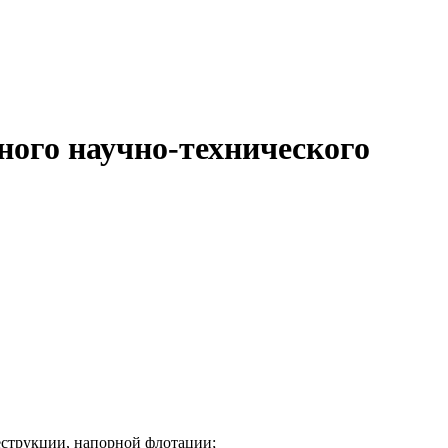
ного научно-технического
еструкции, напорной флотации;