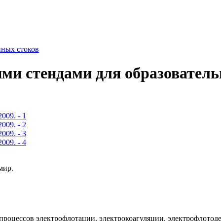
нных стоков
ми стендами для образователь
мир.
процессов электрофлотации, электрокоагуляции, электрофлотод