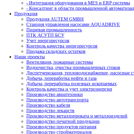
- Интеграция оборудования в MES и ERP системы
- Консалтинг в области промышленной автоматиза
Продукция
Продукция AUTEM GMBH
Cтанция управления насосами AQUADRIVE
Пищевая промышленность
ПТК АСУТП БСУ
Учет энергоресурсов
Контроль качества энергоресурсов
Продажа складских остатков
Наши проекты
Вентиляция, пожарные системы
Водоочистка, очистка промышленных стоков
Диспетчеризация, тепловодоснабжение, насосные 
Добыча, переработка нефти и газа
Добыча, переработка полезных ископаемых
Контроль качества и учет электроэнергии
Производство авиатехники
Производство автотранспорта
Производство кабеля
Производство лекарств
Производство металлопроката и металлоизделий
Производство печатной продукции
Производство продуктов питания
Производство стройматериалов