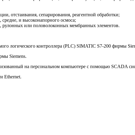
ции, отстаивания, сепарирования, реагентной обработки;
, средне, и высоконапорного осмоса;
х, рулонных или половолоконных мембранных элементов.
ого логического контроллера (PLC) SIMATIC S7-200 фирмы Siem
рмы Siemens.
еализованный на персональном компьютере с помощью SCADA с
 Ethernet.