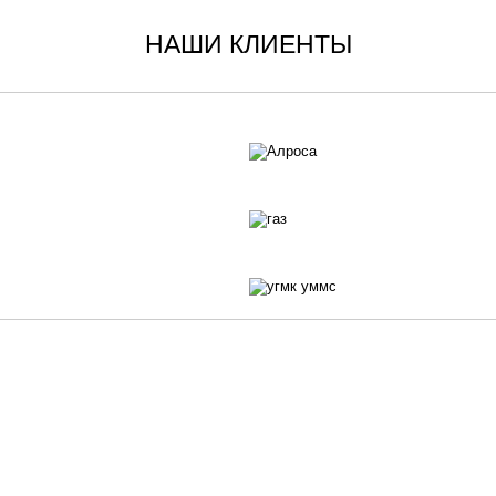
НАШИ КЛИЕНТЫ
О НАС
РЕКВИЗИТЫ
СЕРТИФИКАТЫ
РЕФЕРЕНС-ЛИСТ
НОВОСТИ
УСЛУГИ
,
ПРОДУКЦИЯ
НАШИ ПРОЕКТЫ
2
ПОДДЕРЖКА
КОНТАКТЫ