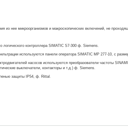
ия из нее микроорганизмов и макроскопических включений, не проходя
о логического контроллера SIMATIC S7-300 ф. Siemens.
фильтрации используются панели оператора SIMATIC MP 277-10, с разме
ктродвигателей насосов используются преобразователи частоты SINAMI
ические выключатели, контакторы и т.д.) ф. Siemens.
енью защиты IP54, ф. Rittal.