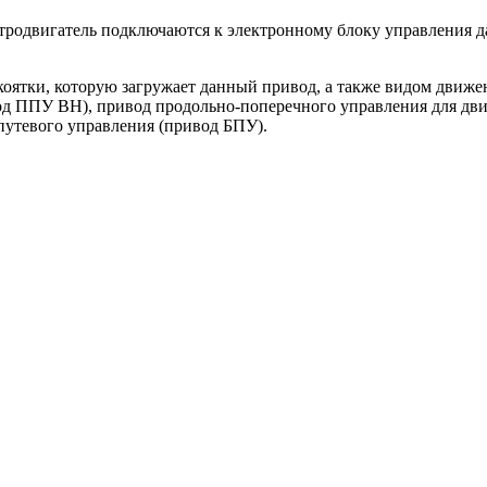
ктродвигатель подключаются к электронному блоку управления да
оятки, которую загружает данный привод, а также видом движени
вод ППУ ВН), привод продольно-поперечного управления для дв
путевого управления (привод БПУ).