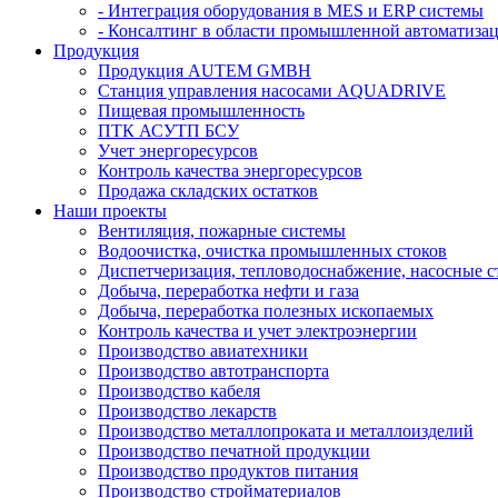
- Интеграция оборудования в MES и ERP системы
- Консалтинг в области промышленной автоматиза
Продукция
Продукция AUTEM GMBH
Cтанция управления насосами AQUADRIVE
Пищевая промышленность
ПТК АСУТП БСУ
Учет энергоресурсов
Контроль качества энергоресурсов
Продажа складских остатков
Наши проекты
Вентиляция, пожарные системы
Водоочистка, очистка промышленных стоков
Диспетчеризация, тепловодоснабжение, насосные 
Добыча, переработка нефти и газа
Добыча, переработка полезных ископаемых
Контроль качества и учет электроэнергии
Производство авиатехники
Производство автотранспорта
Производство кабеля
Производство лекарств
Производство металлопроката и металлоизделий
Производство печатной продукции
Производство продуктов питания
Производство стройматериалов